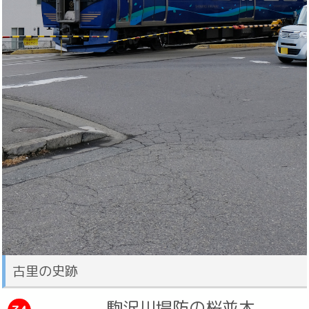
古里の史跡
駒沢川堤防の桜並木