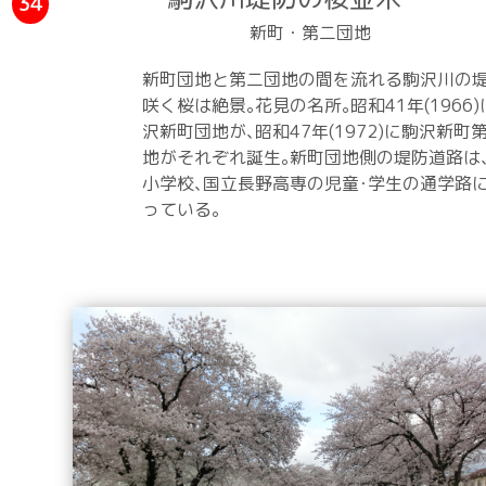
34
新町・第二団地
新町団地と第二団地の間を流れる駒沢川の
咲く桜は絶景｡花見の名所｡昭和41年(1966)
沢新町団地が､昭和47年(1972)に駒沢新町
地がそれぞれ誕生｡新町団地側の堤防道路は
小学校､国立長野高専の児童･学生の通学路
っている｡