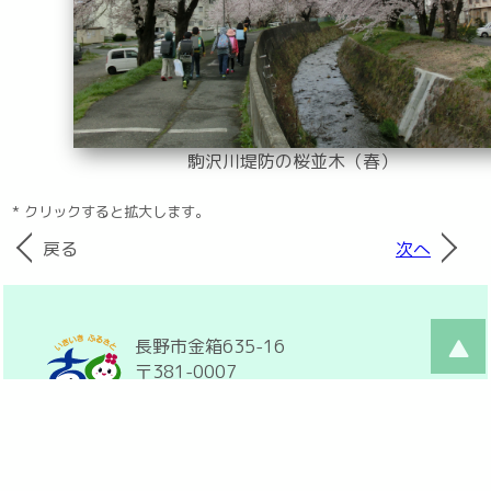
駒沢川堤防の桜並木（春）
* クリックすると拡大します。
戻る
次へ
長野市金箱635-16
〒381-0007
026-295-9755
026-217-3835
furusatojichi
bj.wakwak.com
©2022 古里住民自治協議会