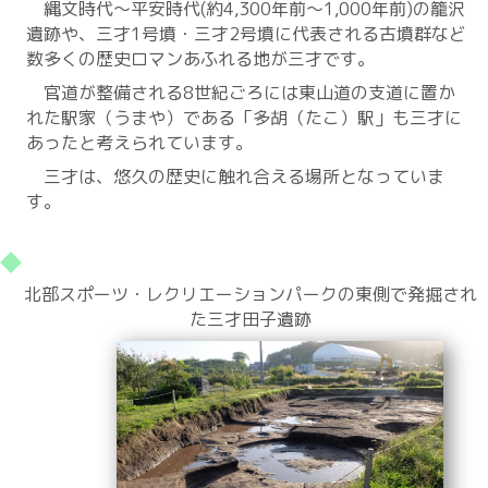
縄文時代～平安時代(約4,300年前～1,000年前)の籠沢
遺跡や、三才1号墳・三才2号墳に代表される古墳群など
数多くの歴史ロマンあふれる地が三才です。
官道が整備される8世紀ごろには東山道の支道に置か
れた駅家（うまや）である「多胡（たこ）駅」も三才に
あったと考えられています。
三才は、悠久の歴史に触れ合える場所となっていま
す。
北部スポーツ・レクリエーションパークの東側で発掘され
た三才田子遺跡