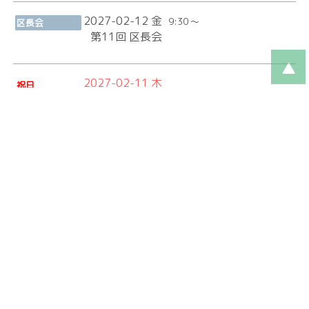
2027-02-12 金
9:30 ～
区長会
第11回 区長会
2027-02-11 木
祝日
「建国記念の日」
2027-02-11 木
13:00 ～
文化教育
古里地区 囲碁・将棋大会
2027-02-11 木
13:30 ～
文化教育
古里かるた大会
2027-02-09 火
10:00 ～
福祉健康
ふるさと宇宙（そら）カフェ