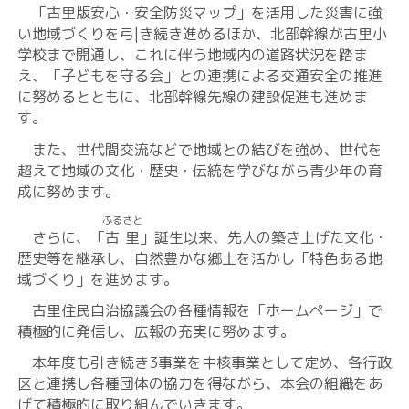
「古里版安心・安全防災マップ」を活用した災害に強
い地域づくりを弓|き続き進めるほか、北部幹線が古里小
学校まで開通し、これに伴う地域内の道路状況を踏ま
え、「子どもを守る会」との連携による交通安全の推進
に努めるとともに、北部幹線先線の建設促進も進めま
す。
また、世代間交流などで地域との結びを強め、世代を
超えて地域の文化・歴史・伝統を学びながら青少年の育
成に努めます。
ふるさと
さらに、「
古里
」誕生以来、先人の築き上げた文化・
歴史等を継承し、自然豊かな郷土を活かし「特色ある地
域づくり」を進めます。
古里住民自治協議会の各種情報を「ホームページ」で
積極的に発信し、広報の充実に努めます。
本年度も引き続き3事業を中核事業として定め、各行政
区と連携し各種団体の協力を得ながら、本会の組織をあ
げて積極的に取り組んでいきます。