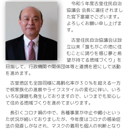
令和５年度古里住民自治
協議会 会長に選任されまし
た宮下富雄でございます。
よろしくお願い申し上げま
す。
古里住民自治協議会は設
立以来「誰もがこの地に住
むことに誇りを感じ夢と希
望が持てる地域づくり」を
目指して、行政機関や関係団体等と連携を密にして活動
を進めます。
古里地区も全国同様に高齢化率が３０％を超える一方
で核家族化の進展やライフスタイルの変化に伴い、いろ
いろな課題も発生しておりますので、いつまでも安心し
て住める地域づくりを進めてまいります。
長引くコロナ禍の中で、各種事業が中止や縮小といっ
た状況が続いておりましたが、今年度はコロナの感染症
法の見直しがなされ、マスクの着用も個人の判断となり