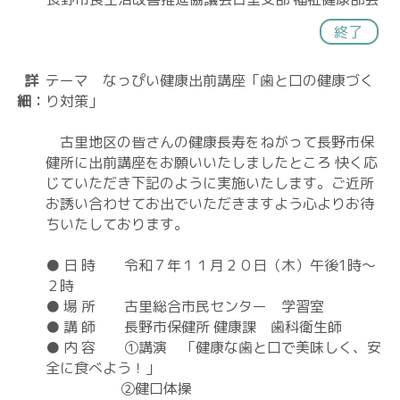
終了
詳
テーマ なっぴい健康出前講座「歯と口の健康づく
細：
り対策」
古里地区の皆さんの健康長寿をねがって長野市保
健所に出前講座をお願いいたしましたところ 快く応
じていただき下記のように実施いたします。ご近所
お誘い合わせてお出でいただきますよう心よりお待
ちいたしております。
● 日 時 令和７年１１月２０日（木）午後1時～
２時
● 場 所 古里総合市民センター 学習室
● 講 師 長野市保健所 健康課 歯科衛生師
● 内 容 ①講演 「健康な歯と口で美味しく、安
全に食べよう！」
②健口体操