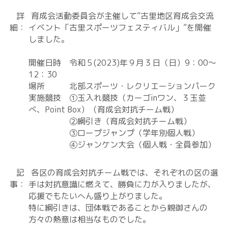
詳
育成会活動委員会が主催して”古里地区育成会交流
細：
イベント「古里スポーツフェスティバル」”を開催
しました。
開催日時 令和５(2023)年９月３日（日）9：00～
12：30
場所 北部スポーツ・レクリエーションパーク
実施競技 ①玉入れ競技（カーゴinワン、３玉並
べ、Point Box）（育成会対抗チーム戦）
②綱引き（育成会対抗チーム戦）
③ロープジャンプ（学年別個人戦）
④ジャンケン大会（個人戦・全員参加）
記
各区の育成会対抗チーム戦では、それぞれの区の選
事：
手は対抗意識に燃えて、勝負に力が入りましたが、
応援でもたいへん盛り上がりました。
特に綱引きは、団体戦であることから親御さんの
方々の熱意は相当なものでした。