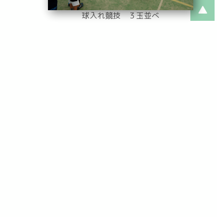
球入れ競技 ３玉並べ
綱引き